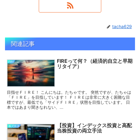
tacha629
関連記事
FIREって何？（経済的自立と早期
FIRE
リタイア）
目指せＦＩＲＥ！ こんにちは。たちゃです。 突然ですが、たちゃは
「ＦＩＲＥ」を目指しています！ ＦＩＲＥは非常に大きく困難な目
標ですが、最低でも「サイドＦＩＲＥ」状態を目指しています。 日
本ではあまり聞きなれない、...
【投資】インデックス投資と高配
株式投資
当株投資の両立手法